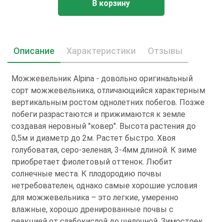
В корзину
Описание
Характеристики
Отзывы
Можжевельник Alpina - довольно оригинальный
сорт можжевельника, отличающийся характерным
вертикальным ростом однолетних побегов. Позже
побеги разрастаются и прижимаются к земле
создавая неровный "ковер". Высота растения до
0,5м и диаметр до 2м. Растет быстро. Хвоя
голубоватая, серо-зеленая, 3-4мм длиной. К зиме
приобретает фиолетовый оттенок. Любит
солнечные места. К плодородию почвы
нетребователен, однако самые хорошие условия
для можжевельника – это легкие, умеренно
влажные, хорошо дренированные почвы с
реакцией от слабокислой до щелочной. Зимостоек.