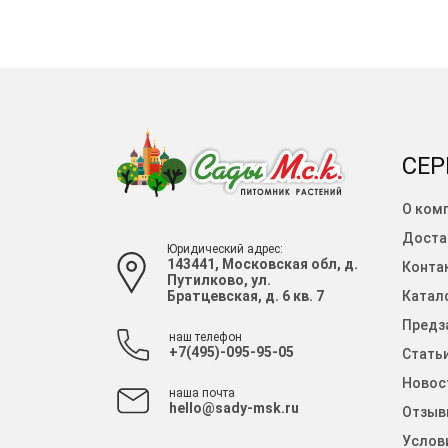
СЕР
О ком
Доста
Юридический адрес:
143441, Московская обл, д.
Конта
Путилково, ул.
Братцевская, д. 6 кв. 7
Катало
Предза
наш телефон
+7(495)-095-95-05
Стать
Новос
наша почта
hello@sady-msk.ru
Отзыв
Услов