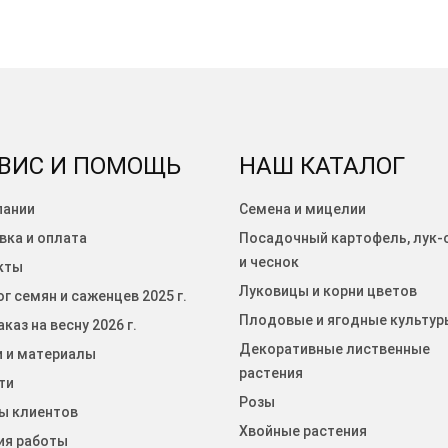
ВИС И ПОМОЩЬ
НАШ КАТАЛОГ
пании
Семена и мицелии
вка и оплата
Посадочный картофель, лук-
и чеснок
кты
Луковицы и корни цветов
г семян и саженцев 2025 г.
Плодовые и ягодные культур
каз на весну 2026 г.
Декоративные лиственные
и и материалы
растения
ти
Розы
ы клиентов
Хвойные растения
ия работы