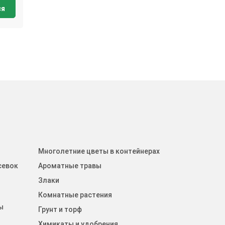
ся
Многолетние цветы в контейнерах
севок
Ароматные травы
Злаки
Комнатные растения
ы
Грунт и торф
Химикаты и удобрения