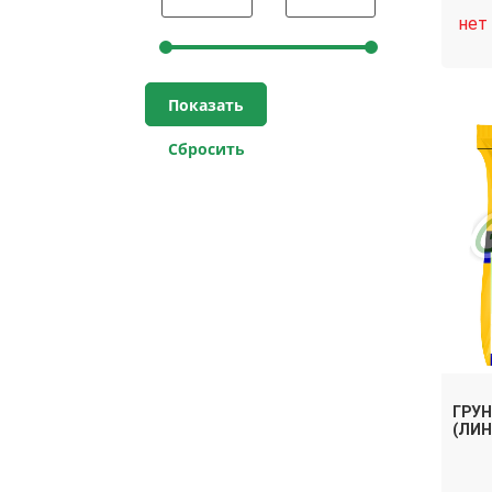
нет
ГРУ
(ЛИН