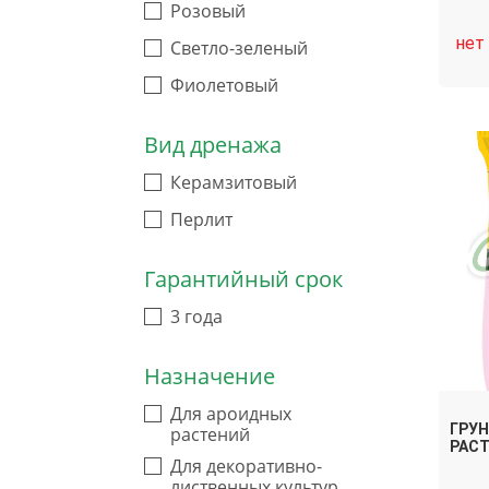
Розовый
нет
Светло-зеленый
Фиолетовый
Вид дренажа
Керамзитовый
Перлит
Гарантийный срок
3 года
Назначение
Для ароидных
ГРУ
растений
РАСТ
Для декоративно-
лиственных культур