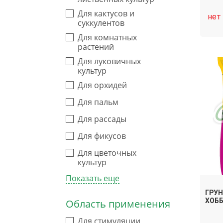
Для кактусов и
нет
суккулентов
Для комнатных
растений
Для луковичных
культур
Для орхидей
Для пальм
Для рассады
Для фикусов
Для цветочных
культур
Показать еще
ГРУН
ХОББ
Область применения
Для стимуляции