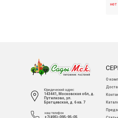
нет
СЕР
О ком
Доста
Юридический адрес:
143441, Московская обл, д.
Конта
Путилково, ул.
Братцевская, д. 6 кв. 7
Катало
Предза
наш телефон
+7(495)-095-95-05
Стать