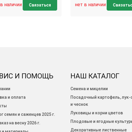
 в наличии
нет в наличии
Связаться
Связать
ВИС И ПОМОЩЬ
НАШ КАТАЛОГ
пании
Семена и мицелии
вка и оплата
Посадочный картофель, лук-
и чеснок
кты
Луковицы и корни цветов
г семян и саженцев 2025 г.
Плодовые и ягодные культур
каз на весну 2026 г.
Декоративные лиственные
и и материалы