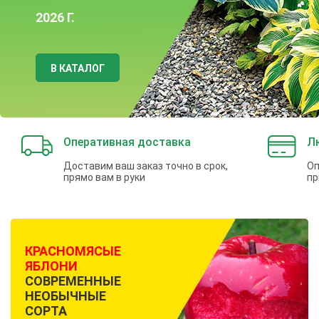
2026 Г.
В КАТАЛОГ
Оперативная доставка
Л
Доставим ваш заказ точно в срок,
Оп
прямо вам в руки
пр
КРАСНОМЯСЫЕ
ЯБЛОНИ
СОВРЕМЕННЫЕ
НЕОБЫЧНЫЕ
СОРТА