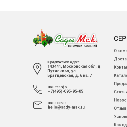
СЕР
О ком
Доста
Юридический адрес:
143441, Московская обл, д.
Конта
Путилково, ул.
Братцевская, д. 6 кв. 7
Катало
Предза
наш телефон
+7(495)-095-95-05
Стать
Новос
наша почта
hello@sady-msk.ru
Отзыв
Услов
Как сд