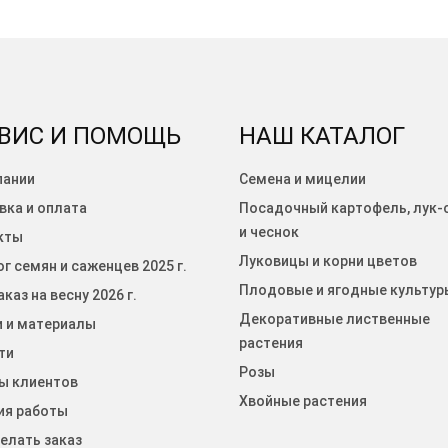
ВИС И ПОМОЩЬ
НАШ КАТАЛОГ
пании
Семена и мицелии
вка и оплата
Посадочный картофель, лук-
и чеснок
кты
Луковицы и корни цветов
г семян и саженцев 2025 г.
Плодовые и ягодные культур
каз на весну 2026 г.
Декоративные лиственные
и и материалы
растения
ти
Розы
ы клиентов
Хвойные растения
ия работы
елать заказ