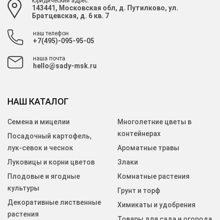
Юридический адрес:
143441, Московская обл, д. Путилково, ул.
Братцевская, д. 6 кв. 7
наш телефон
+7(495)-095-95-05
наша почта
hello@sady-msk.ru
НАШ КАТАЛОГ
Семена и мицелии
Многолетние цветы в
контейнерах
Посадочный картофель,
лук-севок и чеснок
Ароматные травы
Луковицы и корни цветов
Злаки
Плодовые и ягодные
Комнатные растения
культуры
Грунт и торф
Декоративные лиственные
Химикаты и удобрения
растения
Товары для сада и огорода