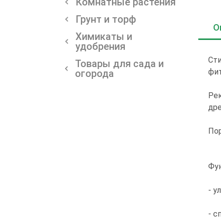
Комнатные растения
Грунт и торф
О
Химикаты и
удобрения
Сти
Товары для сада и
фит
огорода
Рек
дре
Пор
Фу
- у
- с