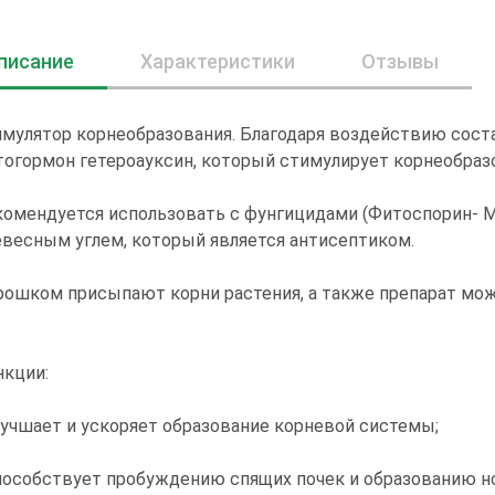
писание
Характеристики
Отзывы
мулятор корнеобразования. Благодаря воздействию сост
огормон гетероауксин, который стимулирует корнеобраз
омендуется использовать с фунгицидами (Фитоспорин- М,
весным углем, который является антисептиком.
ошком присыпают корни растения, а также препарат мож
нкции:
лучшает и ускоряет образование корневой системы;
пособствует пробуждению спящих почек и образованию 