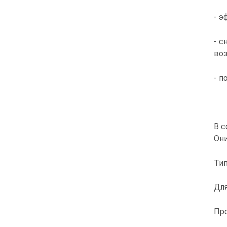
- э
- с
воз
- 
В с
Он
Тип
Для
Про