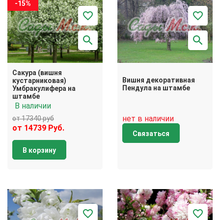
-15%
Сакура (вишня
Вишня декоративная
кустарниковая)
Пендула на штамбе
Умбракулифера на
штамбе
В наличии
нет в наличии
от 17340 руб
от 14739 Руб.
Связаться
В корзину