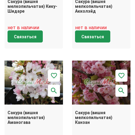
Сакура (вишня
Сакура (вишня
мелкопильчатая) Кику-
мелкопильчатая)
Шидаре
Акколэйд
нет в наличии
нет в наличии
Связаться
Связаться
Сакура (вишня
Сакура (вишня
мелкопильчатая)
мелкопильчатая)
Аманогава
Канзан