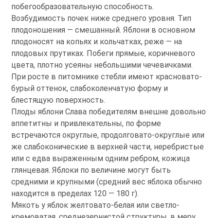
побегообразовательную способность.
Возбудимость почек ниже среднего уровня. Тип
плодоношения — смешанный. Яблони в основном
плодоносят на копьях и кольчатках, реже — на
плодовых прутиках. Побеги прямые, коричневого
цвета, плотно усеяны небольшими чечевичками.
При росте в питомнике стебли имеют красновато-
бурый оттенок, слабоколенчатую форму и
блестящую поверхность.
Плоды яблони Слава победителям внешне довольно
аппетитны и привлекательны, по форме
встречаются округлые, продолговато-округлые или
же слабоконические в верхней части, неребристые
или с едва выраженным одним ребром, кожица
глянцевая. Яблоки по величине могут быть
средними и крупными (средний вес яблока обычно
находится в пределах 120 — 180 г).
Мякоть у яблок желтовато-белая или светло-
кремоватая, среднезернистой структуры, в меру